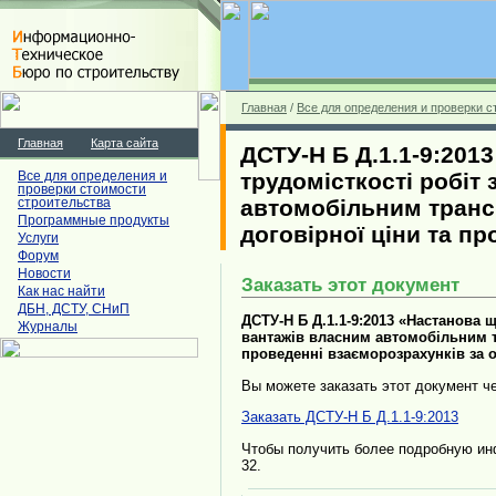
Главная
/
Все для определения и проверки с
Главная
Карта сайта
ДСТУ-Н Б Д.1.1-9:201
трудомісткості робіт
Все для определения и
проверки стоимости
автомобільним транс
строительства
Программные продукты
договірної ціни та п
Услуги
Форум
Новости
Заказать этот документ
Как нас найти
ДБН, ДСТУ, СНиП
ДСТУ-Н Б Д.1.1-9:2013 «Настанова 
Журналы
вантажів власним автомобільним тр
проведенні взаєморозрахунків за 
Вы можете заказать этот документ ч
Заказать ДСТУ-H Б Д.1.1-9:2013
Чтобы получить более подробную инфо
32.