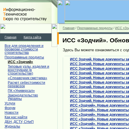
Главная
/
Программные продукты
/
ИСС «Зо
Главная
Карта сайта
ИСС «Зодчий». Обно
Все для определения и
проверки стоимости
Здесь Вы можете ознакомиться с со
строительства
Программные продукты
ИСС Зодчий. Новые документы за
ИСС «Зодчий»
ИСС Зодчий. Новые документы за
Типовые узлы, изделия и
ИСС Зодчий. Новые документы за
конструкции (в
ИСС Зодчий. Новые документы за
строительстве)
ИСС Зодчий. Новые документы за
«Справочник сметчика»
ИСС Зодчий. Новые документы за
Расчет себестоимости
перевозок
ИСС Зодчий. Новые документы за
ПК «Универсал»
ИСС Зодчий. Новые документы за
Законодательство
ИСС Зодчий. Новые документы за
Украины
ИСС Зодчий. Новые документы за 
Услуги
ИСС «Зодчий». Новые документы з
Форум
ИСС «Зодчий». Новые документы з
Новости
ИСС «Зодчий». Новые документы з
Как нас найти
ИСС «Зодчий». Новые документы з
ДБН, ДСТУ, СНиП
ИСС «Зодчий». Новые документы з
Журналы
ИСС «Зодчий». Новые документы з