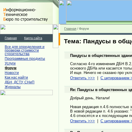
Главная
/ Форум
Главная
Карта сайта
Тема: Пандусы в общ
Все для определения и
проверки стоимости
строительства
Пандусы в общественных здани
Программные продукты
Услуги
Согласно 4-го изменения ДБН В.2.2
основого ДБНа или касается толь
Форум
И еще. Ничего не сказано про ук
Новости
Как нас найти
Ответить >>>
|
С цитированием 
ДБН, ДСТУ, СНиП
Журналы
Re: Пандусы в общественных з
Добрый день, Натали!
Новая редакция п.4.6 полностью з
В новой редакции п. 4.6 указано
4.6 относятся и к последующим 
Ответить >>>
|
С цитированием 