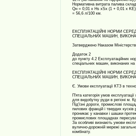
Нормативна витрата палива склад
Qн = 0,01 х Hs хSх (1 + 0,01 х KЕ) 
= 56,6 л/100 км.
ЕКСПЛУАТАЦІЙНІ НОРМИ СЕРЕ
СПЕЦІАЛЬНИХ МАШИН, ВИКОНА
Затверджено Наказом Міністерства 
Додаток 2
до пункту 4.2 Експлуатаційних но
спеціальних машин, виконаних на 
ЕКСПЛУАТАЦІЙНІ НОРМИ СЕРЕ
СПЕЦІАЛЬНИХ МАШИН, ВИКОНА
Є. Умови експлуатації КТЗ в техн
П'ята категорія умов експлуатації
для видобутку руди в регіоні м. К
Під'їзні дороги, промислові площ
пилових фракцій і твердих кусків 
проникає у канавки і шашки проте
промислових площадках пересува
За особливі визнають умови експл
вулично-дорожній мережі загально
комбінату.