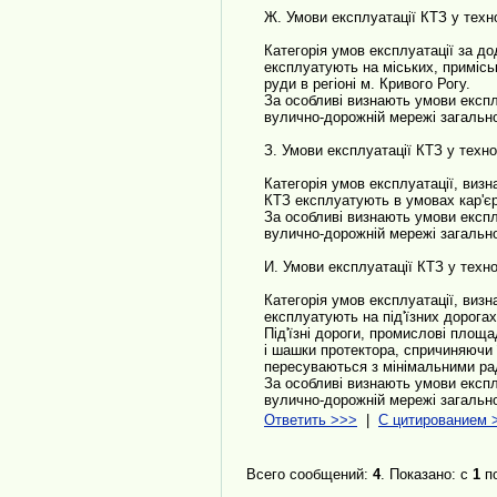
Ж. Умови експлуатації КТЗ у техн
Категорія умов експлуатації за до
експлуатують на міських, примісь
руди в регіоні м. Кривого Рогу.
За особливі визнають умови експл
вулично-дорожній мережі загально
З. Умови експлуатації КТЗ у техн
Категорія умов експлуатації, визн
КТЗ експлуатують в умовах кар'єру
За особливі визнають умови експл
вулично-дорожній мережі загально
И. Умови експлуатації КТЗ у техн
Категорія умов експлуатації, визн
експлуатують на під'їзних дорогах
Під'їзні дороги, промислові площа
і шашки протектора, спричиняючи
пересуваються з мінімальними ра
За особливі визнають умови експл
вулично-дорожній мережі загально
Ответить >>>
|
С цитированием 
Всего сообщений:
4
. Показано: с
1
п