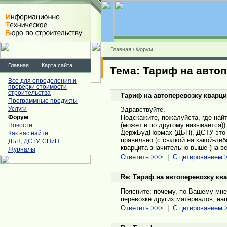
Главная
/ Форум
Главная
Карта сайта
Тема: Тариф на авто
Все для определения и
проверки стоимости
строительства
Тариф на автоперевозку кварци
Программные продукты
Услуги
Здравствуйте.
Подскажите, пожалуйста, где на
Форум
(может и по другому называется)
Новости
ДержБудНормах (ДБН), ДСТУ это 
Как нас найти
правильно (с сылкой на какой-либ
ДБН, ДСТУ, СНиП
кварцита значительно выше (на в
Журналы
Ответить >>>
|
С цитированием 
Re: Тариф на автоперевозку кв
Поясните: почему, по Вашему мне
перевозке других материалов, нап
Ответить >>>
|
С цитированием 