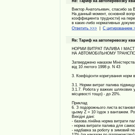
Re: Тариф на автоперевозку кв
Виктор Анатольевич, спасибо за 
На данный момент, основной вопр
коэффициента трудности) на пер
в каких-либо нормативных докуме
Ответить >>>
|
С цитированием 
Re: Тариф на автоперевозку кв
НОРМИ ВИТРАТ ПАЛИВА І МАСТ
НА АВТОМОБІЛЬНОМУ ТРАНСПО
Затверджено наказом Міністерств
від 10 лютого 1998 р. N 43
3. Коефіцієнти коригування норм 
3.1. Норми витрат палива підвищу
3.1.7. Робота у важких шляхових у
місцевості тощо) - до 20%.
Приклад
6. З подорожнього листа встановл
цьому Z = 10 їздок з вантажем. Ро
Вихідні дані:
- базова лінійна норма витрати п
- норма витрати палива для самос
- надбавка за роботу в зимовий пе
12% (за наказом по підприємству)